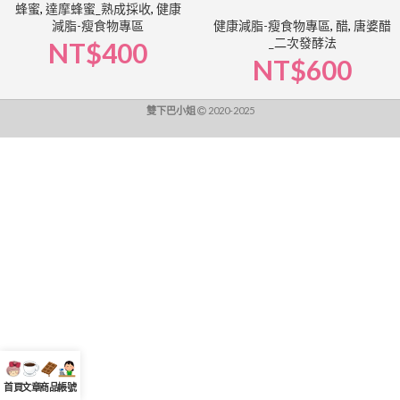
蜂蜜
,
達摩蜂蜜_熟成採收
,
健康
減脂-瘦食物專區
健康減脂-瘦食物專區
,
醋
,
唐婆醋
_二次發酵法
NT$
400
NT$
600
雙下巴小姐
2020-2025
首頁
文章
商品
帳號