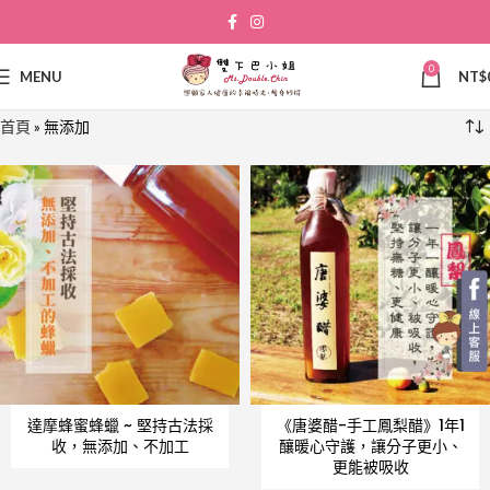
0
MENU
NT$
首頁
»
無添加
達摩蜂蜜蜂蠟 ~ 堅持古法採
《唐婆醋-手工鳳梨醋》1年1
收，無添加、不加工
釀暖心守護，讓分子更小、
更能被吸收