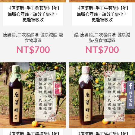
《唐婆醋-手工桑葚醋》1年1
《唐婆醋-手工牛蒡醋》1年1
釀暖心守護，讓分子更小、
釀暖心守護，讓分子更小、
更能被吸收
更能被吸收
唐婆醋_二次發酵法
,
健康減脂-瘦
醋
,
唐婆醋_二次發酵法
,
健康減
食物專區
脂-瘦食物專區
NT$
700
NT$
700
《唐婆醋-手工檸檬醋》1年1
《唐婆醋-手工洛神醋》1年1