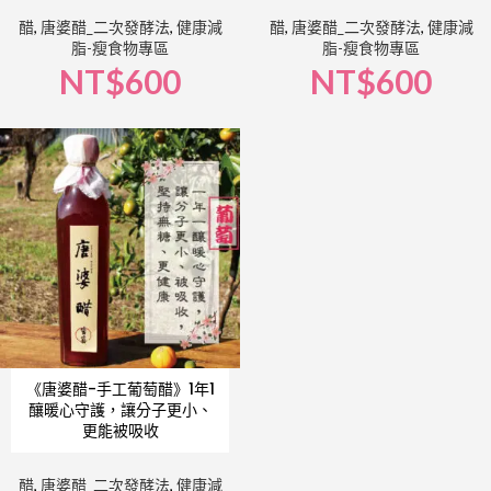
醋
,
唐婆醋_二次發酵法
,
健康減
醋
,
唐婆醋_二次發酵法
,
健康減
脂-瘦食物專區
脂-瘦食物專區
NT$
600
NT$
600
《唐婆醋-手工葡萄醋》1年1
釀暖心守護，讓分子更小、
更能被吸收
醋
,
唐婆醋_二次發酵法
,
健康減