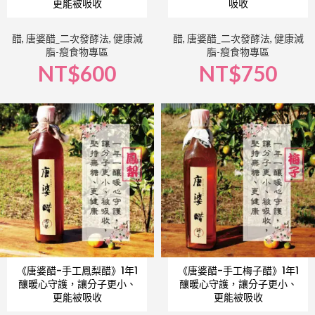
更能被吸收
吸收
醋
,
唐婆醋_二次發酵法
,
健康減
醋
,
唐婆醋_二次發酵法
,
健康減
脂-瘦食物專區
脂-瘦食物專區
NT$
600
NT$
750
《唐婆醋-手工鳳梨醋》1年1
《唐婆醋-手工梅子醋》1年1
釀暖心守護，讓分子更小、
釀暖心守護，讓分子更小、
更能被吸收
更能被吸收