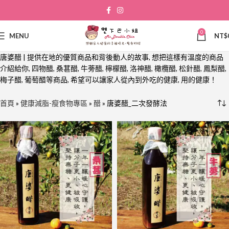
0
MENU
NT$
唐婆醋 | 提供在地的優質商品和背後動人的故事, 想把這樣有溫度的商品
介紹給你, 四物醋, 桑葚醋, 牛蒡醋, 檸檬醋, 洛神醋, 橄欖醋, 松針醋, 鳳梨醋,
梅子醋, 葡萄醋等商品, 希望可以讓家人從內到外吃的健康, 用的健康！
首頁
»
健康減脂-瘦食物專區
»
醋
»
唐婆醋_二次發酵法