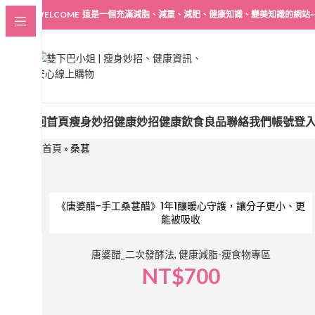
WELCOME 這是一個充滿減脂、減重、減肥、健康知識、變美知識的網站~
回首頁
瘦身妙招
健康妙招
健康飲食良品
聯絡我們
帳號登
首頁
»
桑葚
《唐婆醋-手工桑葚醋》1年1釀暖心守護，讓分子更小、更
能被吸收
唐婆醋_二次發酵法
,
健康減脂-瘦食物專區
NT$
700