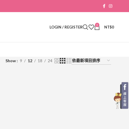
0
LOGIN / REGISTER
NT$
0
Show
9
12
18
24