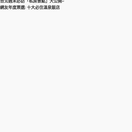
台北週末必訪「私房景點」大公開~
網友年度票選: 十大必住溫泉飯店