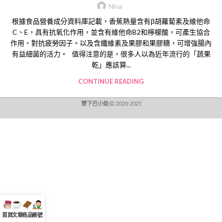
Nina
根據食品營養成分資料庫記載，香蕉熱量含有β胡蘿蔔素及維他命
C、E，具有抗氧化作用，並含有維他命B2和檸檬酸，可產生協合
作用，對抗疲勞因子。以及含纖維素及果膠和果膠糖，可增強腸內
有益細菌的活力。 值得注意的是，很多人以為近年流行的「蔬果
乾」應該算...
CONTINUE READING
雙下巴小姐
2020-2025
首頁
文章
商品
帳號