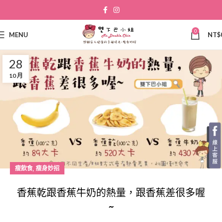
0
MENU
NT$
28
10 月
,
瘦飲食
瘦身妙招
香蕉乾跟香蕉牛奶的熱量，跟香蕉差很多喔
~