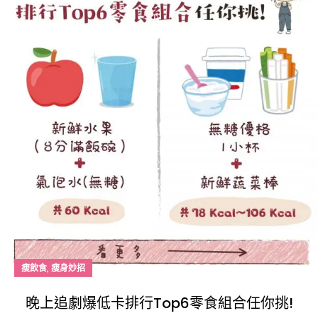
,
瘦飲食
瘦身妙招
晚上追劇爆低卡排行Top6零食組合任你挑!