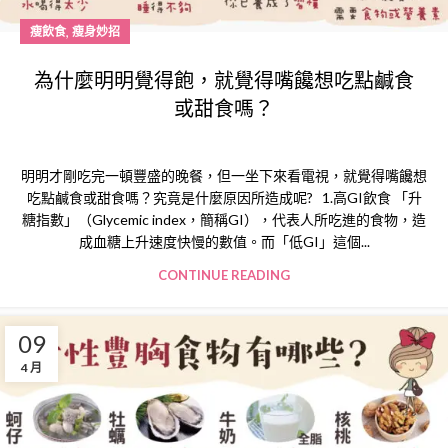
,
瘦飲食
瘦身妙招
為什麼明明覺得飽，就覺得嘴饞想吃點鹹食
或甜食嗎？
明明才剛吃完一頓豐盛的晚餐，但一坐下來看電視，就覺得嘴饞想
吃點鹹食或甜食嗎？究竟是什麼原因所造成呢? 1.高GI飲食 「升
糖指數」（Glycemic index，簡稱GI），代表人所吃進的食物，造
成血糖上升速度快慢的數值。而「低GI」這個...
CONTINUE READING
09
4 月