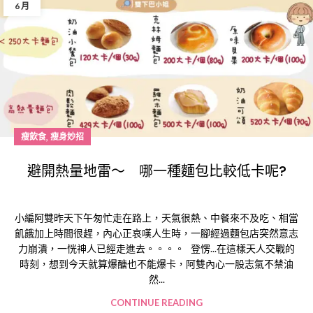
6 月
,
瘦飲食
瘦身妙招
避開熱量地雷～ 哪一種麵包比較低卡呢?
小編阿雙昨天下午匆忙走在路上，天氣很熱、中餐來不及吃、相當
飢餓加上時間很趕，內心正哀嘆人生時，一腳經過麵包店突然意志
力崩潰，一恍神人已經走進去。。。。 登愣...在這樣天人交戰的
時刻，想到今天就算爆醣也不能爆卡，阿雙內心一股志氣不禁油
然...
CONTINUE READING