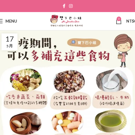
0
MENU
NT$
17
5 月