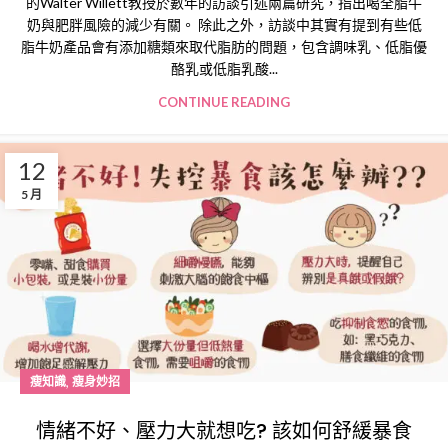
的Walter Willett教授於數年的訪談引述兩篇研究，指出喝全脂牛
奶與肥胖風險的減少有關。 除此之外，訪談中其實有提到有些低
脂牛奶產品會有添加糖類來取代脂肪的問題，包含調味乳、低脂優
酪乳或低脂乳酸...
CONTINUE READING
12
5 月
,
瘦知識
瘦身妙招
情緒不好、壓力大就想吃? 該如何舒緩暴食