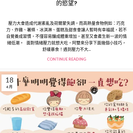
的慾望?
壓力大會造成代謝紊亂及荷爾蒙失調，而高熱量食物例如：巧克
力、炸雞、薯條、冰淇淋、蛋糕及甜食會讓人暫時有幸福感，若不
自覺養成習慣，不僅容易釀成體重增加，甚至又會產生新一波的情
緒低潮。 面對情緒壓力就想大吃，阿雙來分享下面幾個小技巧，
舒緩暴食！遇到壓力不大...
CONTINUE READING
18
4 月