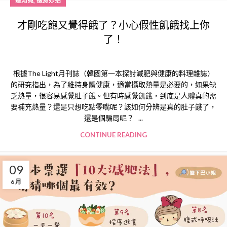
,
瘦知識
瘦身妙招
才剛吃飽又覺得餓了？小心假性飢餓找上你
了！
根據The Light月刊誌（韓國第一本探討減肥與健康的料理雜誌）
的研究指出，為了維持身體健康，適當攝取熱量是必要的，如果缺
乏熱量，很容易感覺肚子餓。但有時感覺飢餓，到底是人體真的需
要補充熱量？還是只想吃點零嘴呢？該如何分辨是真的肚子餓了，
還是個騙局呢？ ...
CONTINUE READING
09
6 月