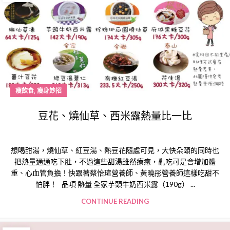
,
瘦飲食
瘦身妙招
豆花、燒仙草、西米露熱量比一比
想喝甜湯，燒仙草、紅豆湯、熱豆花隨處可見，大快朵頤的同時也
把熱量通通吃下肚，不過這些甜湯雖然療癒，亂吃可是會增加體
重、心血管負擔！快跟著蔡怡瑄營養師、黃曉彤營養師這樣吃甜不
怕胖！ 品項 熱量 全家芋頭牛奶西米露（190g） ...
CONTINUE READING