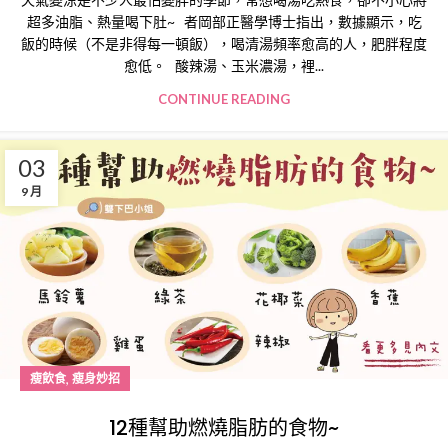
超多油脂、熱量喝下肚~ 者岡部正醫學博士指出，數據顯示，吃
飯的時候（不是非得每一頓飯），喝清湯頻率愈高的人，肥胖程度
愈低。 酸辣湯、玉米濃湯，裡...
CONTINUE READING
03
9 月
,
瘦飲食
瘦身妙招
12種幫助燃燒脂肪的食物~