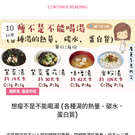
CONTINUE READING
10
12 月
,
瘦飲食
瘦身妙招
想瘦不是不能喝湯 (各種湯的熱量、碳水、
蛋白質)
天氣變涼是不少人最怕變胖的季節，常想喝湯吃熱食，卻不小心將