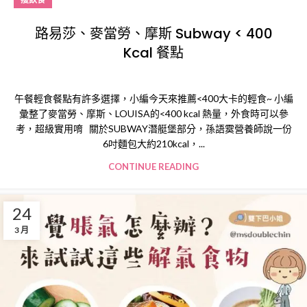
路易莎、麥當勞、摩斯 Subway < 400
Kcal 餐點
午餐輕食餐點有許多選擇，小編今天來推薦<400大卡的輕食~ 小編
彙整了麥當勞、摩斯、LOUISA的<400 kcal 熱量，外食時可以參
考，超級實用唷 關於SUBWAY潛艇堡部分，孫語霙營養師說一份
6吋麵包大約210kcal，...
CONTINUE READING
24
3 月