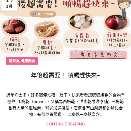
2 月
,
瘦飲食
健康飲食
年後超需要！ 順暢趕快來~
過年吃太多，好多宿便堆積一肚子，快來看看讓嗯嗯順暢的食物有
哪些 1.梅乾（prunes，又稱為西梅乾、洋李乾或洋李脯）—梅乾
含有大量的纖維素，可以加速排便。它還含有山梨醇和酚類化合
物，有益於胃腸道。 2.麥麩—麥麩富含...
CONTINUE READING