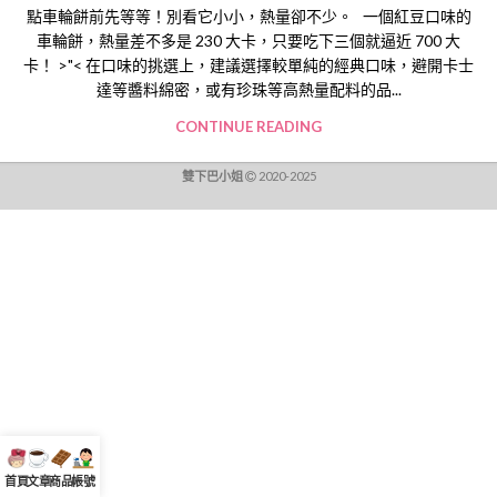
點車輪餅前先等等！別看它小小，熱量卻不少。 一個紅豆口味的
車輪餅，熱量差不多是 230 大卡，只要吃下三個就逼近 700 大
卡！ >"< 在口味的挑選上，建議選擇較單純的經典口味，避開卡士
達等醬料綿密，或有珍珠等高熱量配料的品...
CONTINUE READING
雙下巴小姐
2020-2025
首頁
文章
商品
帳號