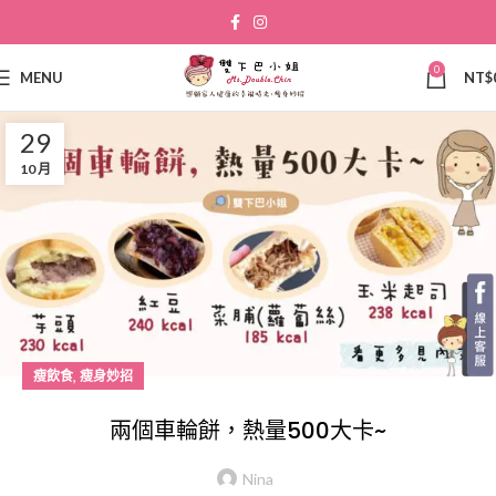
0
MENU
NT$
29
10 月
,
瘦飲食
瘦身妙招
兩個車輪餅，熱量500大卡~
Nina