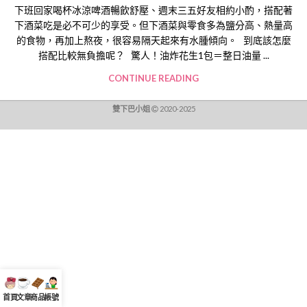
下班回家喝杯冰涼啤酒暢飲舒壓、週末三五好友相約小酌，搭配著
下酒菜吃是必不可少的享受。但下酒菜與零食多為鹽分高、熱量高
的食物，再加上熬夜，很容易隔天起來有水腫傾向。 到底該怎麼
搭配比較無負擔呢？ 驚人！油炸花生1包＝整日油量 ...
CONTINUE READING
雙下巴小姐
2020-2025
首頁
文章
商品
帳號