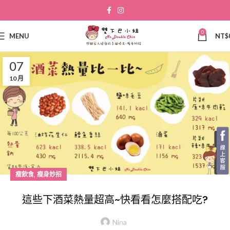
0
MENU
NT$
07
10 月
,
瘦飲食
瘦身妙招
這些下酒菜熱量超高~快看看怎麼搭配吃?
Nina