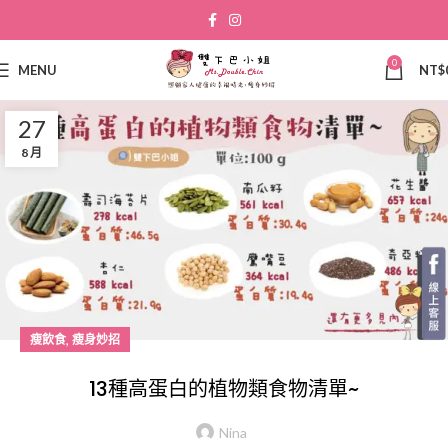
0
MENU
NT$
27
8 月
,
瘦飲食
瘦身妙招
13種高蛋白的植物類食物清單~
Nina