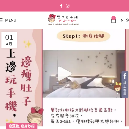
0
MENU
NT$
01
4 月
,
瘦運動
瘦身妙招