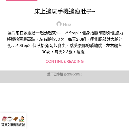
床上邊玩手機邊瘦肚子~
Nina
連假宅在家跟著一起動起來⚡~. . 📍 Step1: 側身抬腿 臀部外側施力
將腿抬至最高點，左右腿各30次，每天2-3組，瘦側腰部與大腿外
側. . 📍 Step2: 仰臥抬腿 勾起腳尖，感受腹部的緊繃感，左右腿各
30次，每天2-3組，瘦腹...
CONTINUE READING
雙下巴小姐
2020-2025
首頁
文章
商品
帳號