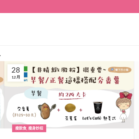
入
28
12 月
,
瘦飲食
瘦身妙招