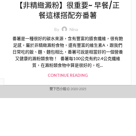
【非精緻澱粉】很重要~ 早餐/正
餐這樣搭配夯番薯
By
Nina
番薯是一種很好的碳水來源，含有豐富的膳食纖維，很有飽
足感，屬於非精緻澱粉食物，還有豐富的維生素A，跟我們
日常吃的飯、麵、麵包相比，番薯可說是相當好的一個營養
又健康的澱粉類食物！ 番薯每100公克有約2.4公克纖維
質，在澱粉類食物中算是很好的，吃...
CONTINUE READING
雙下巴小姐
2020-2025