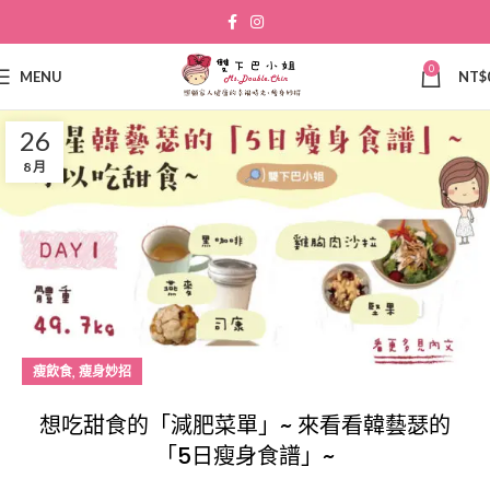
0
MENU
NT$
26
8 月
,
瘦飲食
瘦身妙招
想吃甜食的「減肥菜單」~ 來看看韓藝瑟的
「5日瘦身食譜」~