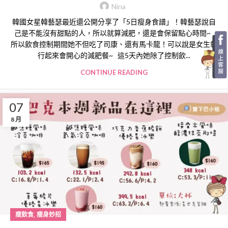
Nina
韓國女星韓藝瑟最近還公開分享了「5日瘦身食譜」！韓藝瑟說自
己是不能沒有甜點的人，所以就算減肥，還是會保留點心時間~
所以飲食控制期間她不但吃了司康、還有馬卡龍！可以說是女生執
行起來會開心的減肥餐~ 這5天內她除了控制飲...
CONTINUE READING
07
8 月
,
瘦飲食
瘦身妙招