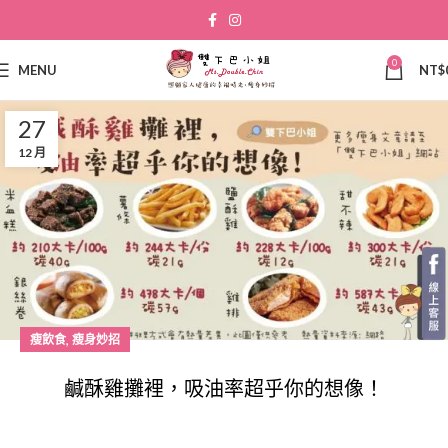
0
MENU
NT$
27
12 月
,
瘦飲食
瘦身妙招
鹹酥雞攤裡，吸油率超乎你的想像！