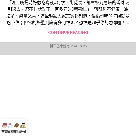
「晚上嘴饞時好想吃宵夜...每次上街覓食，都會被九層塔的香味吸
引過去，忍不住就點了一百多元的鹽酥雞...」 鹽酥雞不健康、油
脂多、熱量又高，這些缺點大家其實都知道，偏偏想吃的時候就是
忍不住；但它的熱量到底有多可怕呢？恐怕是超乎你的想像喔！ ...
CONTINUE READING
雙下巴小姐
2020-2025
首頁
文章
商品
帳號