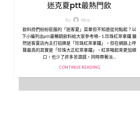
迷克夏ptt最熱門飲
By
Nina
飲料控們紛紛臣服的「迷客夏」菜單但不知道從何點起？以
下小編列出ptt最暢銷飲料給大家參考唷~ 1.珍珠紅茶拿鐵 雖
然迷客夏店內主打招牌是「珍珠紅茶拿鐵」，但在網路上呼
聲最高的其實是「珍珠大正紅茶拿鐵」，紅茶喝起來更加順
口，也少了許多苦澀感，同時帶著淡...
CONTINUE READING