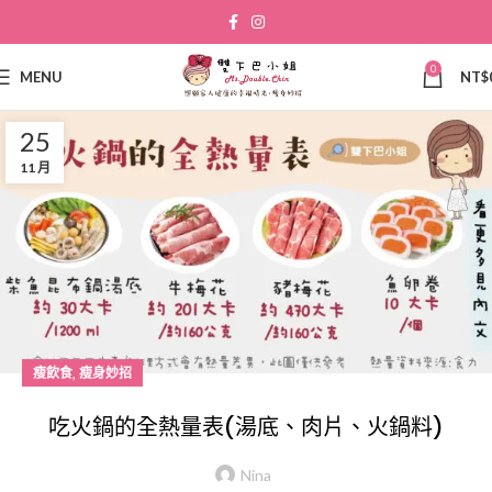
0
MENU
NT$
25
11 月
,
瘦飲食
瘦身妙招
吃火鍋的全熱量表(湯底、肉片、火鍋料)
Nina