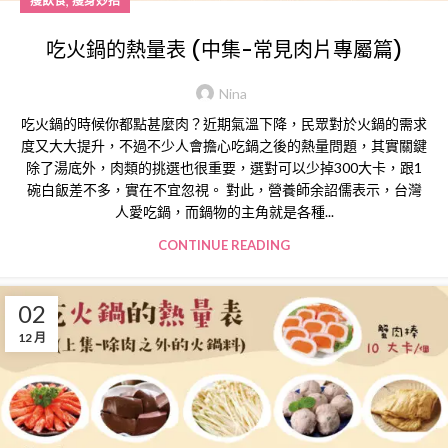
,
瘦飲食
瘦身妙招
吃火鍋的熱量表 (中集-常見肉片專屬篇)
Nina
吃火鍋的時候你都點甚麼肉？近期氣溫下降，民眾對於火鍋的需求
度又大大提升，不過不少人會擔心吃鍋之後的熱量問題，其實關鍵
除了湯底外，肉類的挑選也很重要，選對可以少掉300大卡，跟1
碗白飯差不多，實在不宜忽視。 對此，營養師余詔儒表示，台灣
人愛吃鍋，而鍋物的主角就是各種...
CONTINUE READING
02
12 月