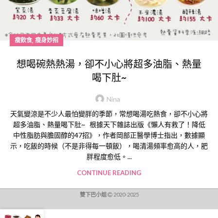
,
瘦飲食
瘦身妙招
想喝碗熱熱湯，卻不小心將超多油脂、熱量
喝下肚~
Nina
天氣變涼是不少人最怕變胖的季節，常想喝湯吃熱食，卻不小心將
超多油脂、熱量喝下肚~ 根據天下雜誌出版《懶人有救了！降低
中性脂肪與膽固醇的47招》，作者岡部正醫學博士指出，數據顯
示，吃飯的時候（不是非得每一頓飯），喝清湯頻率愈高的人，肥
胖程度愈低。...
CONTINUE READING
雙下巴小姐
2020-2025