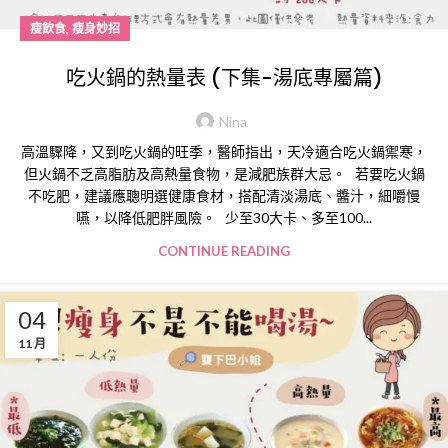
,
瘦飲食
瘦身妙招
吃火鍋的熱量表 (下集-湯底專屬篇)
Nina
高溫驟降，又到吃火鍋的旺季，醫師指出，天冷適合吃火鍋禦寒，
但火鍋不乏高脂肪及高熱量食物，是減肥族群大忌。 若要吃火鍋
不吃肥，建議應聰明選健康食材，搭配清淡湯底、醬汁，細嚼慢
嚥，以降低肥胖風險。 少至30大卡、多至100...
CONTINUE READING
04
11 月