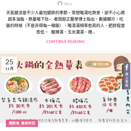
Nina
天氣變涼是不少人最怕變胖的季節，常想喝湯吃熱食，卻不小心將
超多油脂、熱量喝下肚~ 者岡部正醫學博士指出，數據顯示，吃
飯的時候（不是非得每一頓飯），喝清湯頻率愈高的人，肥胖程度
愈低。 酸辣湯、玉米濃湯，裡...
CONTINUE READING
25
11 月
,
瘦飲食
瘦身妙招