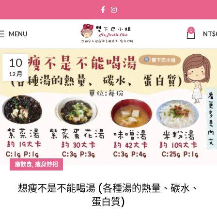
0
MENU
NT$
10
12 月
,
瘦飲食
瘦身妙招
想瘦不是不能喝湯 (各種湯的熱量、碳水、
蛋白質)