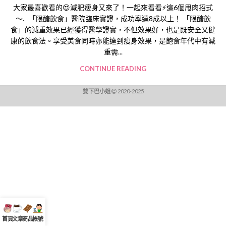
大家最喜歡看的😍減肥瘦身又來了！一起來看看⚡這6個甩肉招式
～. 「限醣飲食」醫院臨床實證，成功率達8成以上！ 「限醣飲
食」的減重效果已經獲得醫學證實，不但效果好，也是既安全又健
康的飲食法。享受美食同時亦能達到瘦身效果，是飽食年代中有減
重需...
CONTINUE READING
雙下巴小姐
2020-2025
首頁
文章
商品
帳號