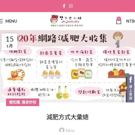
0
MENU
NT$
15
1 月
,
瘦知識
瘦身妙招
減肥方式大彙總
Nina