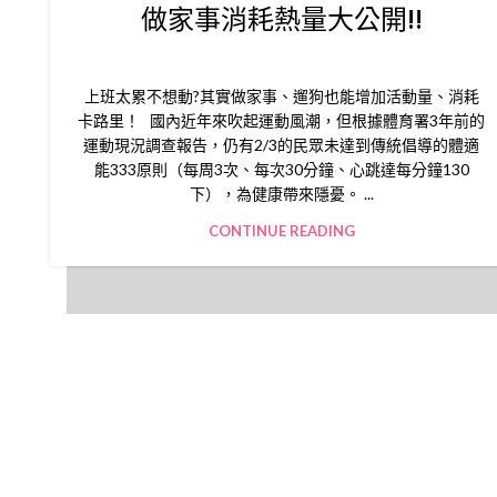
做家事消耗熱量大公開!!
上班太累不想動?其實做家事、遛狗也能增加活動量、消耗
卡路里！ 國內近年來吹起運動風潮，但根據體育署3年前的
運動現況調查報告，仍有2/3的民眾未達到傳統倡導的體適
能333原則（每周3次、每次30分鐘、心跳達每分鐘130
下），為健康帶來隱憂。 ...
CONTINUE READING