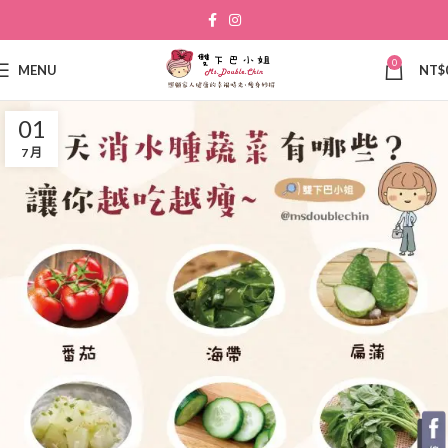
0
MENU
NT$
01
7 月