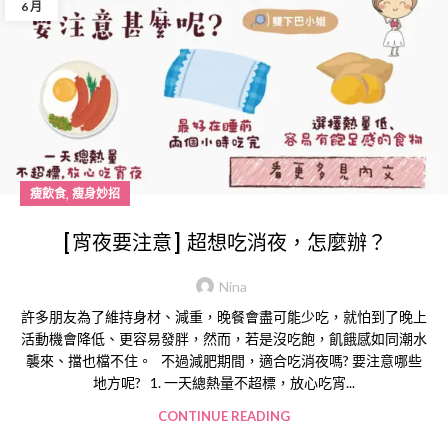
6 月
,
瘦飲食
瘦身妙招
[宵夜要注意] 超想吃消夜，怎麼辦？
Nina
許多朋友為了維持身材、減重，晚餐會盡可能少吃，就怕到了晚上
活動機會降低、更容易發胖，然而，若是沒吃飽，飢餓感如同潮水
襲來、擋也檔不住。 不過減肥期間，適合吃消夜嗎? 要注意哪些
地方呢? 1. 一天總熱量不超標，放心吃宵...
CONTINUE READING