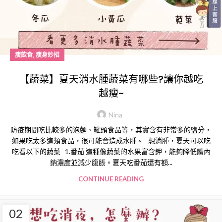
,
瘦飲食
瘦身妙招
【蔬菜】夏天消水腫蔬菜有哪些?讓你越吃
越瘦~
Nina
防疫期間吃比較多的泡麵、罐頭食品等，其實含有非常多的鹽分，
如果吃太多這類食品，很可能會造成水腫。 想消腫，夏天可以吃
吃看以下的蔬菜 1.番茄 這種像蔬菜的水果富含鉀，能夠降低體內
鈉濃度並減少腹脹。夏天吃番茄還有額...
CONTINUE READING
02