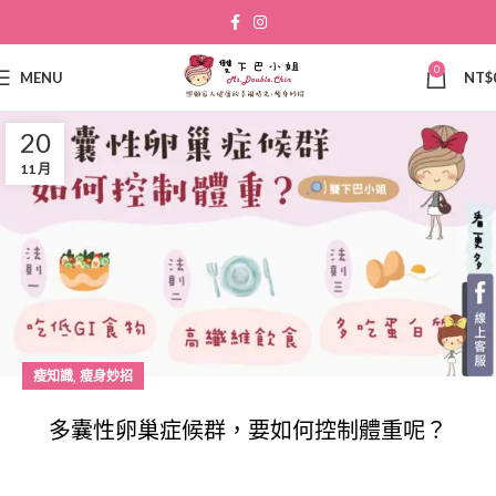
0
MENU
NT$
20
11 月
,
瘦知識
瘦身妙招
多囊性卵巢症候群，要如何控制體重呢？