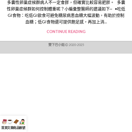
多囊性卵巢症候群病人不一定會胖，但確實比較容易肥胖。 多囊
性卵巢症候群如何控制體重呢？小編彙整醫師的建議如下~ •吃低
GI食物：吃低GI飲食可避免糖尿病患血糖大幅波動，有助於控制
血糖；低GI食物還可提供飽足感，再加上消...
CONTINUE READING
雙下巴小姐
2020-2025
首頁
文章
商品
帳號