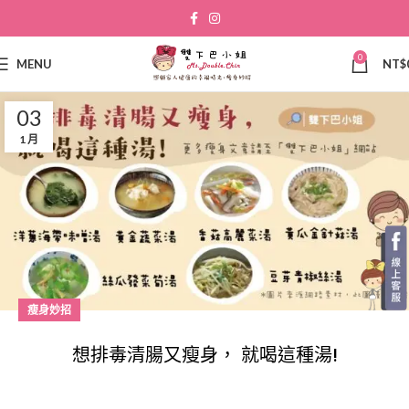
0
MENU
NT$
03
1 月
瘦身妙招
想排毒清腸又瘦身， 就喝這種湯!