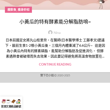
,
瘦飲食
瘦身妙招
小黃瓜的特有酵素能分解脂肪唷~
Nina
日本前國足女將丸山桂里奈，在醫師(日本醫學博士 工藤孝文)建議
下，飯前生食1-2根小黃瓜後，三個月內體重減了6.6公斤~ 這是因
為小黃瓜內特有的酵素磷脂，能幫助分解脂肪及促進消化， 但酵
素遇熱會被破壞而失去效果，因此要記得避免將高溫食物放置在...
CONTINUE READING
雙下巴小姐
2020-2025
首頁
文章
商品
帳號