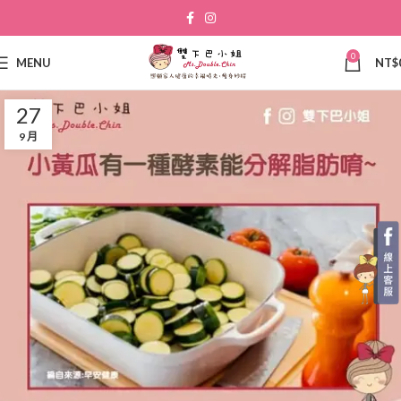
0
MENU
NT$
27
9 月