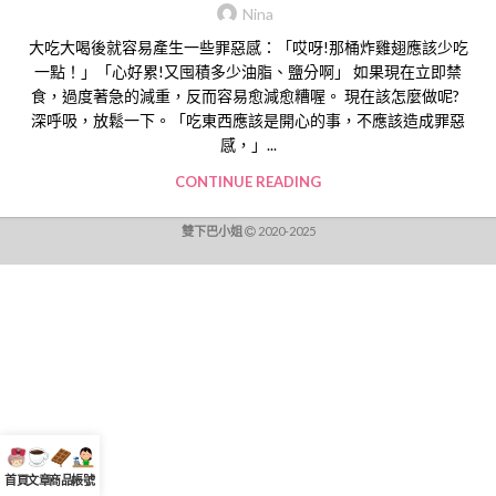
Nina
大吃大喝後就容易產生一些罪惡感：「哎呀!那桶炸雞翅應該少吃
一點！」「心好累!又囤積多少油脂、鹽分啊」 如果現在立即禁
食，過度著急的減重，反而容易愈減愈糟喔。 現在該怎麼做呢?
深呼吸，放鬆一下。「吃東西應該是開心的事，不應該造成罪惡
感，」...
CONTINUE READING
雙下巴小姐
2020-2025
首頁
文章
商品
帳號