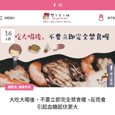
0
MENU
NT$
16
9 月
,
瘦飲食
瘦身妙招
大吃大喝後，不要立即完全禁食喔 ~反而會
引起血糖起伏更大