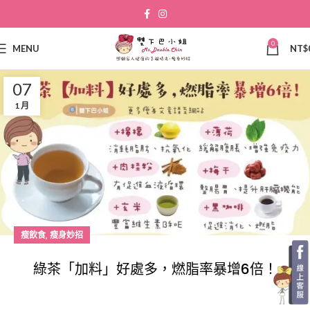
0
MENU
NT$
07
1 月
,
瘦飲食
瘦身妙招
綠茶「加料」好處多，燃脂率暴增6倍！