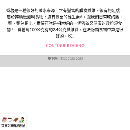
番薯是一種很好的碳水來源，含有豐富的膳食纖維，很有飽足感，
屬於非精緻澱粉食物，還有豐富的維生素A，跟我們日常吃的飯、
麵、麵包相比，番薯可說是相當好的一個營養又健康的澱粉類食
物！ 番薯每100公克有約2.4公克纖維質，在澱粉類食物中算是很
好的，吃...
CONTINUE READING
雙下巴小姐
2020-2025
首頁
文章
商品
帳號