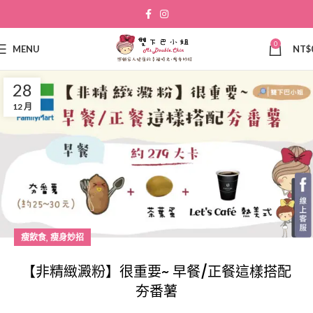
0
MENU
NT$
28
12 月
,
瘦飲食
瘦身妙招
【非精緻澱粉】很重要~ 早餐/正餐這樣搭配
夯番薯