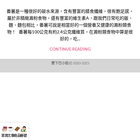
番薯是一種很好的碳水來源，含有豐富的膳食纖維，很有飽足感，
屬於非精緻澱粉食物，還有豐富的維生素A，跟我們日常吃的飯、
麵、麵包相比，番薯可說是相當好的一個營養又健康的澱粉類食
物！ 番薯每100公克有約2.4公克纖維質，在澱粉類食物中算是很
好的，吃...
CONTINUE READING
雙下巴小姐
2020-2025
首頁
文章
商品
帳號