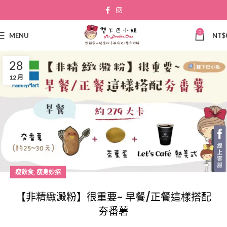
0
MENU
NT$
28
12 月
,
瘦飲食
瘦身妙招
【非精緻澱粉】很重要~ 早餐/正餐這樣搭配
夯番薯