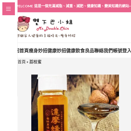
WELCOME 這是一個充滿減脂、減重、減肥、健康知識、變美知識的網站~
回首頁
瘦身妙招
健康妙招
健康飲食良品
聯絡我們
帳號登
首頁
»
荔枝蜜