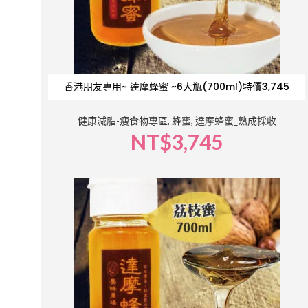
香港朋友專用~ 達摩蜂蜜 ~6大瓶(700ml)特價3,745
健康減脂-瘦食物專區
,
蜂蜜
,
達摩蜂蜜_熟成採收
NT$
3,745