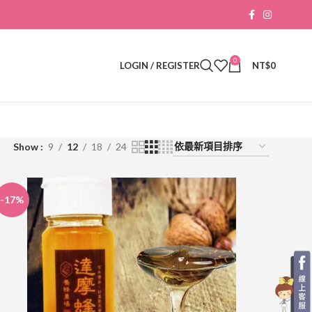
0
LOGIN / REGISTER
NT$
0
Show
9
12
18
24
-17%