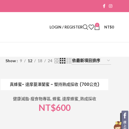
0
LOGIN / REGISTER
NT$
0
Show
9
12
18
24
真蜂蜜~ 達摩蔓澤蘭蜜 ~ 堅持熟成採收 (700公克)
健康減脂-瘦食物專區
,
蜂蜜
,
達摩蜂蜜_熟成採收
NT$
600