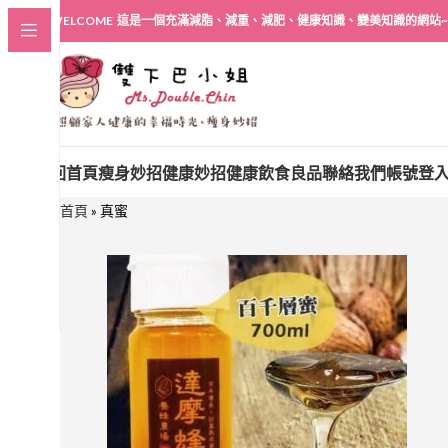
WELCOME 這是一個充滿減脂、減重、減肥、健康知識、變美知識的網站~
回首頁
瘦身妙招
健康妙招
健康飲食良品
聯絡我們
帳號登
首頁
»
真蜜