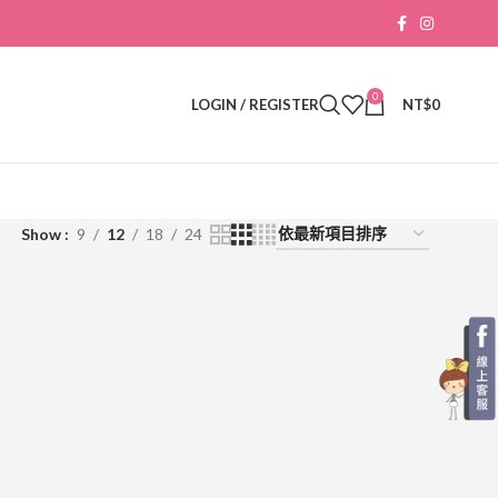
0
LOGIN / REGISTER
NT$
0
Show
9
12
18
24