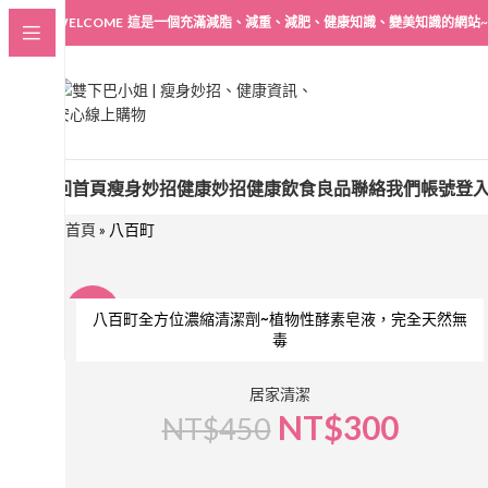
WELCOME 這是一個充滿減脂、減重、減肥、健康知識、變美知識的網站~
回首頁
瘦身妙招
健康妙招
健康飲食良品
聯絡我們
帳號登
首頁
»
八百町
-33%
八百町全方位濃縮清潔劑~植物性酵素皂液，完全天然無
毒
居家清潔
NT$
300
NT$
450