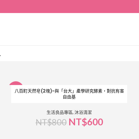
入
-25%
八百町天然皂(2塊)~與「台大」產學研究酵素，對抗有害
自由基
生活良品專區
,
沐浴清潔
NT$
600
NT$
800